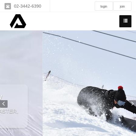
02-3442-6390
login
join
Previous
N
CARVE
series
AZX / D.O / VIPER / KALIBUR