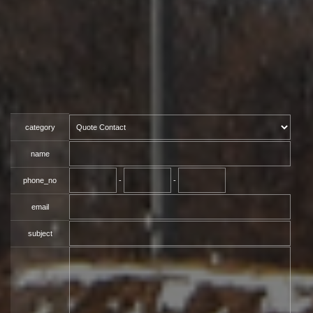
category
name
phone_no
-
-
email
subject