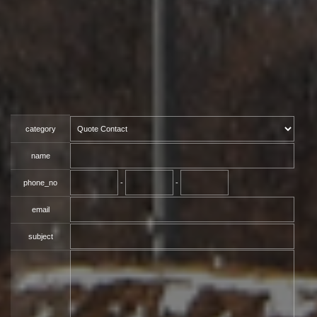
category
name
phone_no
-
-
email
subject