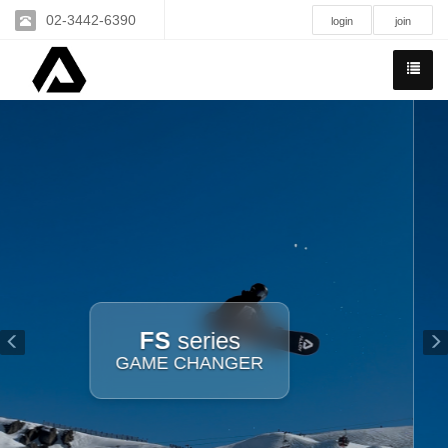
02-3442-6390
login
join
Previous
N
Chronick Booster
저희의 독자적인 '크로닉 부스터
(Chronick Booster)'는 크롬-니켈 합금
소재로, 모든 메탈 소재들중 최강의
반발력을 자랑 합니다. 이는 최상급
데크에 쓰이는 초강성 알루미늄
(AL7000계열) 대비 약 3배 강력한 반
발력을 제공함을 의미합니다.
크로닉 부스터의 핵심은 0.15~0.2mm
의 초박형 두께를 표면처리하여 접합
성을 강화했는데, 이는 알류미늄 보강
재 대비(0.3~0.5mm) 이 얇은 설계는
우드 코어 본연의 플렉스를 저해하지