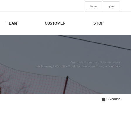
login
join
TEAM
CUSTOMER
SHOP
We have created a awesome theme
Far far away,behind the word mountains, far from the countries
FS series