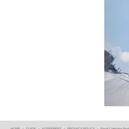
HOME
GUIDE
AGREEMENT
PROVACY POLICY
Email Collecting Proh