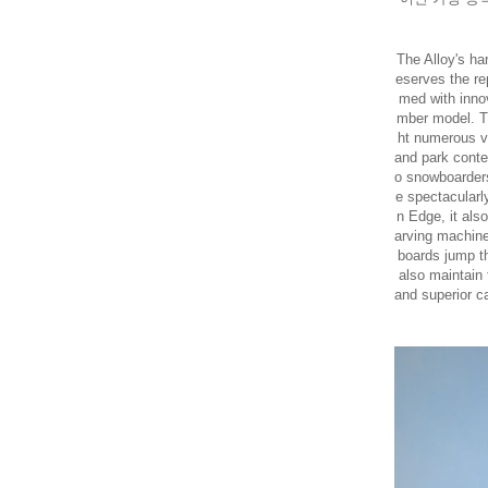
The Alloy's h
eserves the re
med with innov
mber model. 
ht numerous vi
and park conte
o snowboarders
e spectacularly
n Edge, it als
arving machine
boards jump th
also maintain 
and superior ca